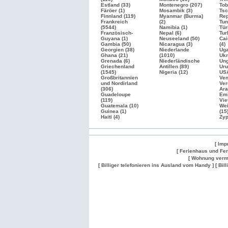
Estland (33)
Montenegro (207)
Tob
Färöer (1)
Mosambik (3)
Tsc
Finnland (119)
Myanmar (Burma)
Rep
Frankreich
(2)
Tun
(5544)
Namibia (1)
Tür
Französisch-
Nepal (6)
Tur
Guyana (1)
Neuseeland (50)
Cai
Gambia (50)
Nicaragua (3)
(4)
Georgien (38)
Niederlande
Uga
Ghana (21)
(1010)
Ukr
Grenada (6)
Niederländische
Ung
Griechenland
Antillen (89)
Uru
(1545)
Nigeria (12)
US
Großbritannien
Ven
und Nordirland
Ver
(306)
Ara
Guadeloupe
Emi
(119)
Vie
Guatemala (10)
Wei
Guinea (1)
(15
Haiti (4)
Zyp
[ Imp
[ Ferienhaus und Fe
[ Wohnung verm
[ Billiger telefonieren ins Ausland vom Handy ]
[ Bil
Wohnung
Wohnung
Gesuch
Wohnungen