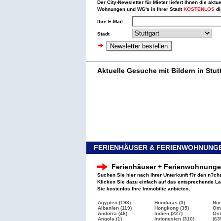
Der City-Newsletter für Mieter liefert Ihnen die aktu
Wohnungen und WG's in Ihrer Stadt
KOSTENLOS
di
Ihre E-Mail
Stadt
Aktuelle Gesuche mit Bildern in Stut
FERIENHÄUSER & FERIENWOHNUNGE
Ferienhäuser + Ferienwohnung
Suchen Sie hier nach Ihrer Unterkunft f?r den n?ch
Klicken Sie dazu einfach auf das entsprechende L
Sie kostenlos Ihre Immobilie anbieten,
Ägypten (193)
Honduras (3)
Nor
Albanien (119)
Hongkong (35)
Oma
Andorra (46)
Indien (227)
Öst
Angola (1)
Indonesien (310)
(63