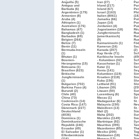
Anguilla (5)
Iran (27)
Pan
Antigua und
Irland (217)
Par
Barbuda (6)
Island (67)
Per
Argentinien (179)
Israel
(1163)
Phi
Armenien (8)
Italien
(8061)
(18
Aruba (4)
Jamaika (66)
Pol
Äthiopien (1)
Japan (14)
Por
Australien (176)
Jordanien (4)
Pue
Bahamas (47)
Jugoslawien (18)
Réu
Bangladesh (1)
Jungferninseln
Rua
Barbados (69)
(amerikanisch)
Rum
Belgien (264)
(9)
Ru
Belize (7)
Kaimaninseln (1)
Föd
Benin (11)
Kamerun (16)
Sau
Bermuda-Inseln
Kanada (207)
(2)
(1)
Kap Verde (71)
Sc
Bhutan (1)
Karibische Inseln
(45
Bosnien-
- Kolumbien (32)
Sch
Herzegowina (15)
Kasachstan (1)
Sen
Botsuana (1)
Katar (1)
Ser
Brasilien
(623)
Kenia (141)
Sey
Britische
Kolumbien (119)
Sim
Jungferninseln
Kroatien
(2118)
Sin
(1)
Kuba (156)
Slo
Bulgarien
(702)
Lettland (91)
Slo
Burkina Faso (4)
Libanon (39)
(25
Burundi (2)
Litauen (50)
Som
Chile (40)
Luxemburg (6)
Sp
China (73)
Macau (1)
Sri
Cookinseln (14)
Madagaskar (6)
St.
Costa Rica (147)
Malaysia (150)
Nev
Dänemark (227)
Malediven (13)
St.
Deutschland
Mali (2)
Süd
(4036)
Malta (202)
Sur
Dominica (1)
Marokko
(1149)
Swa
Dominikanische
Martinique (92)
Syr
Republik (246)
Mauritius (395)
Tan
Ecuador (49)
Mazedonien (85)
Tha
El Salvador (1)
Mexiko (200)
Tog
Elfenbeinküste
Moldawien (18)
Tok
(116)
Monaco (13)
Tri